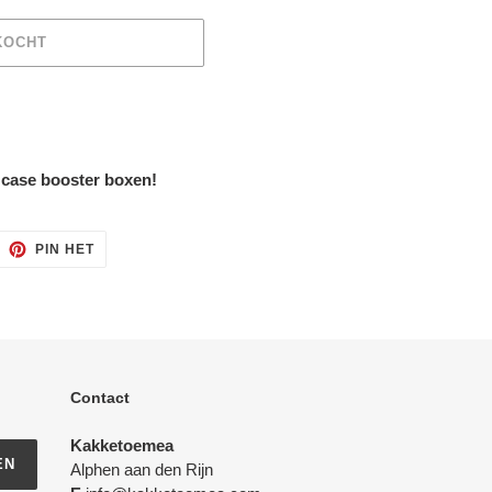
KOCHT
n case booster boxen!
ITTEREN
PINNEN
PIN HET
OP
ITTER
PINTEREST
Contact
Kakketoemea
EN
Alphen aan den Rijn