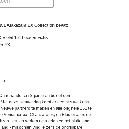
KOCHT
151 Alakazam EX Collection bevat:
 Violet 151 boosterpacks
am EX
a
L!
harmander en Squirtle en beleef een
! Met deze nieuwe dag komt er een nieuwe kans
nieuwe partners te maken en alle originele 151 te
 Venusaur ex, Charizard ex, en Blastoise ex op
lustraties, en verken de steden en het platteland
and - misschien vind je zelfs de ongrijpbare