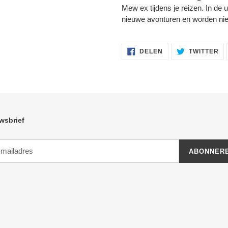
Mew ex tijdens je reizen. In de 
nieuwe avonturen en worden nie
DELEN
TW
DELEN
TWITTER
OP
OP
FACEBOOK
TW
wsbrief
ABONNER