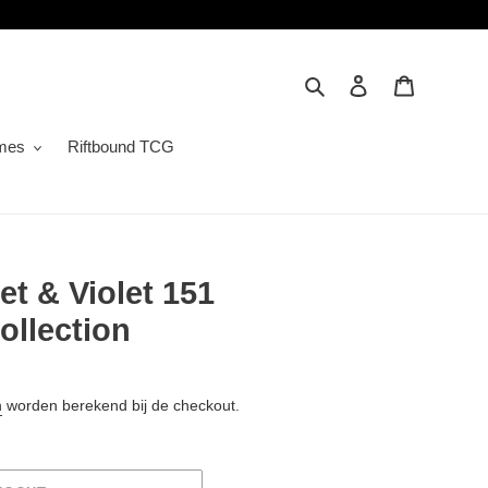
Zoeken
Inloggen
Winkelwa
mes
Riftbound TCG
t & Violet 151
ollection
n
worden berekend bij de checkout.