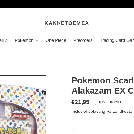
KAKKETOEMEA
ll Z
Pokemon
One Piece
Preorders
Trading Card Ga
Pokemon Scarle
Alakazam EX C
Normale
€21,95
UITVERKOCHT
prijs
Inclusief belasting
Verzendkoste