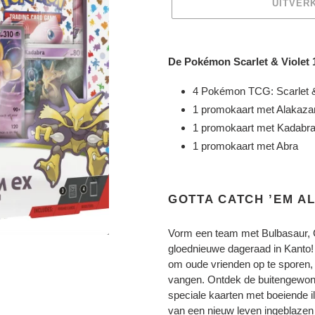
UITVER
Product
toegevoegen
De Pokémon Scarlet & Violet 
aan
je
4 Pokémon TCG: Scarlet &
winkelwagen
1 promokaart met Alakaz
1 promokaart met Kadabr
1 promokaart met Abra
GOTTA CATCH ’EM AL
Vorm een team met Bulbasaur, C
gloednieuwe dageraad in Kanto
om oude vrienden op te sporen, 
vangen. Ontdek de buitengewone
speciale kaarten met boeiende il
van een nieuw leven ingeblazen l