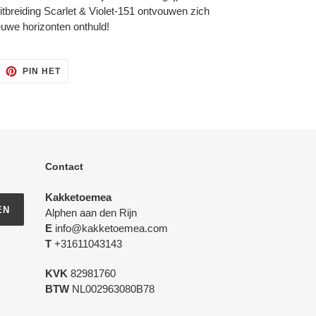
uitbreiding Scarlet & Violet-151 ontvouwen zich
uwe horizonten onthuld!
ITTEREN
PINNEN
PIN HET
OP
ITTER
PINTEREST
Contact
Kakketoemea
EN
Alphen aan den Rijn
E
info@kakketoemea.com
T
+31611043143
KVK
82981760
BTW
NL002963080B78