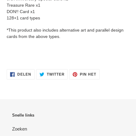
Treasure Rare x1
DON!! Card x1
128+1 card types
*This product also includes alternative art and parallel design
cards from the above types.
DELEN
TWITTEREN
PINNEN
DELEN
TWITTER
PIN HET
OP
OP
OP
FACEBOOK
TWITTER
PINTEREST
Snelle links
Zoeken