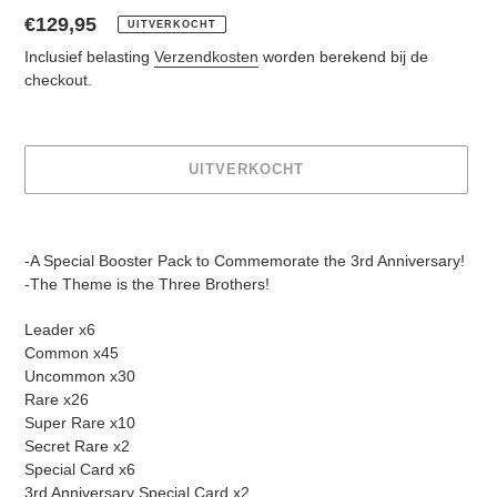
Normale
€129,95
UITVERKOCHT
prijs
Inclusief belasting
Verzendkosten
worden berekend bij de
checkout.
UITVERKOCHT
Product
toegevoegen
-A Special Booster Pack to Commemorate the 3rd Anniversary!
aan
-The Theme is the Three Brothers!
je
winkelwagen
Leader x6
Common x45
Uncommon x30
Rare x26
Super Rare x10
Secret Rare x2
Special Card x6
3rd Anniversary Special Card x2