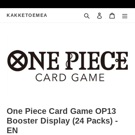
Meteen
naar
Zoeken
Inloggen
Winkelwa
KAKKETOEMEA
de
content
One Piece Card Game OP13
Booster Display (24 Packs) -
EN