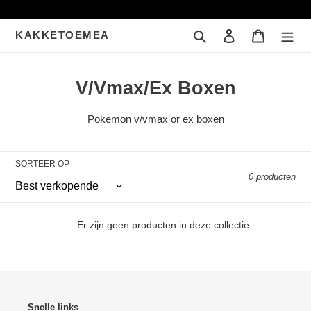
Meteen
naar
Zoeken
Inloggen
Winkelwa
KAKKETOEMEA
de
content
C
V/Vmax/Ex Boxen
o
Pokemon v/vmax or ex boxen
l
l
SORTEER OP
e
0 producten
c
t
Er zijn geen producten in deze collectie
i
e
:
Snelle links